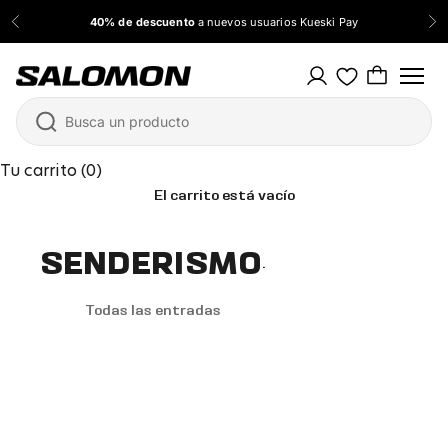
Ir al contenido
40% de descuento
a nuevos usuarios Kueski Pay
Anterior
Sig
Salomon México
Tu carrito (0)
El carrito está vacío
SENDERISMO
.
Todas las entradas