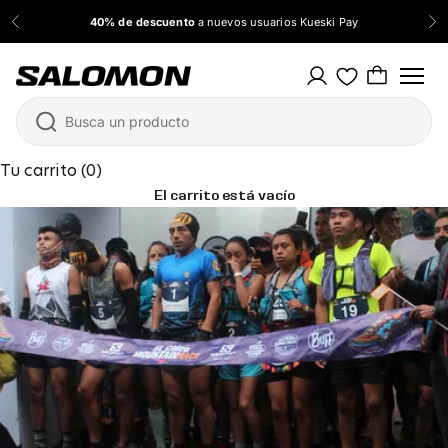
Ir al contenido
40% de descuento
a nuevos usuarios Kueski Pay
Anterior
Sig
Salomon México
Tu carrito (0)
El carrito está vacío