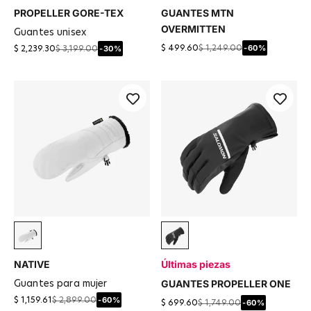
PROPELLER GORE-TEX
GUANTES MTN
OVERMITTEN
guantes unisex
-60%
$ 499.60
$ 1,249.00
-30%
$ 2,239.30
$ 3,199.00
Blanco
Negro
NATIVE
Últimas piezas
GUANTES PROPELLER ONE
guantes para mujer
-60%
$ 1,159.61
$ 2,899.00
-60%
$ 699.60
$ 1,749.00