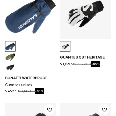
Azul
Blanco
GUANTES QST HERITAGE
Verde
-60%
$ 1,159.61
$ 2,899.00
Negro
BONATTI WATERPROOF
guantes unisex
-60%
$ 459.60
$ 1,149.00