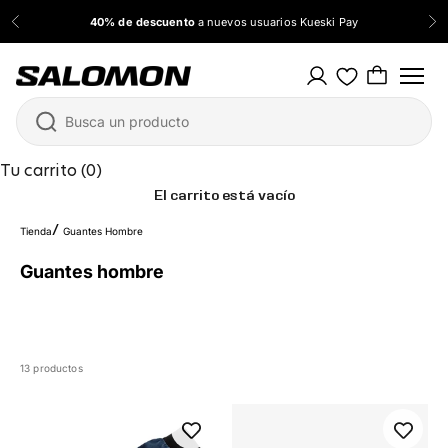
Ir al contenido
40% de descuento
a nuevos usuarios Kueski Pay
Anterior
Sig
Salomon México
Tu carrito (0)
El carrito está vacío
Tienda
Guantes Hombre
Guantes hombre
13 productos