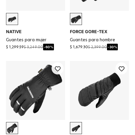
Negro
Deep Black
NATIVE
FORCE GORE-TEX
guantes para mujer
guantes para hombre
-60%
-30%
$ 1,299.59
$ 3,249.00
$ 1,679.30
$ 2,399.00
Negro
Negro