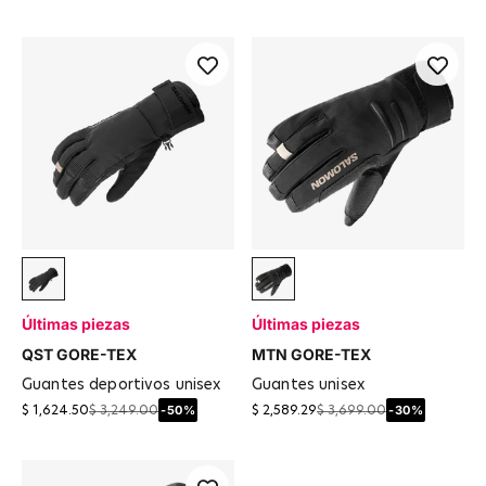
Negro
Deep Black
Últimas piezas
Últimas piezas
QST GORE-TEX
MTN GORE-TEX
guantes deportivos unisex
guantes unisex
-50%
-30%
$ 1,624.50
$ 3,249.00
$ 2,589.29
$ 3,699.00