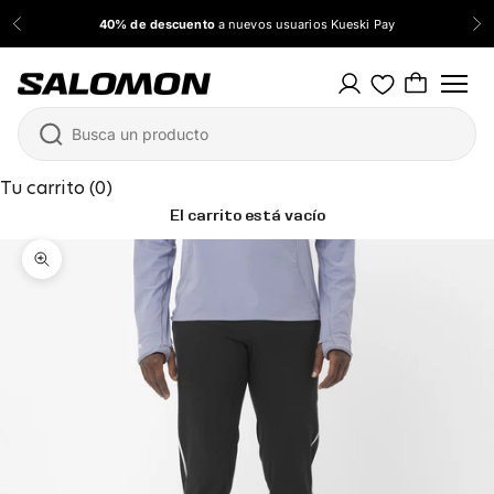
Ir al contenido
40% de descuento
a nuevos usuarios Kueski Pay
Anterior
Sig
Salomon México
Tu carrito (0)
El carrito está vacío
Zoom