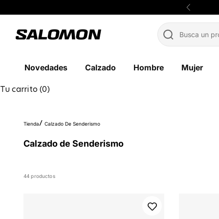
Ir al contenido
Anterior
Salomon México
Novedades
Calzado
Hombre
Mujer
Tu carrito (0)
Tienda
Calzado De Senderismo
Calzado de Senderismo
44 productos