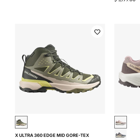
$ 3,199.00
Olive Night / Aloe / Endive
Shadow G
X ULTRA 360 EDGE MID GORE-TEX
Excalibur