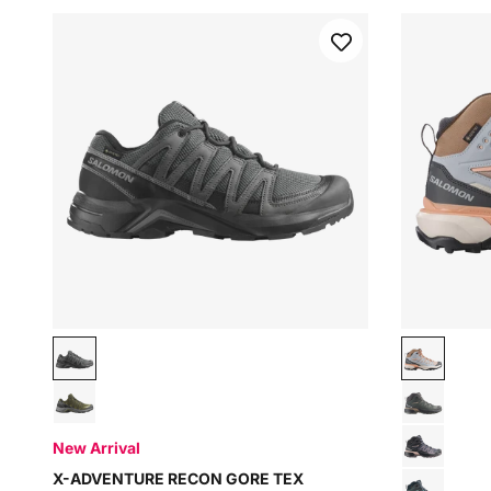
Asphalt / Castlerock / Black
Oxford T
Olive Night / Martini Olive / Pewter
Sedona S
New Arrival
Nine Iron
X-ADVENTURE RECON GORE TEX