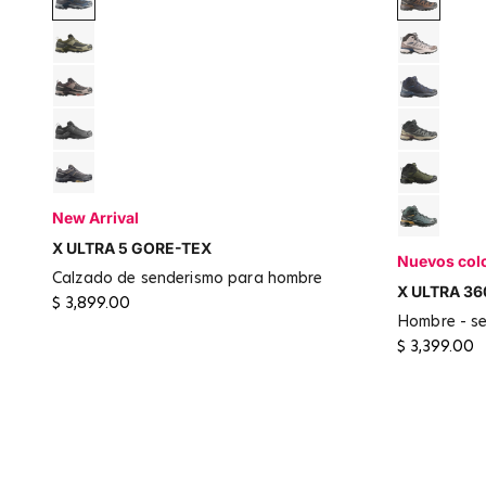
Asphalt / Castlerock / Brunnera Blue
Black / D
Martini Olive / Gray Green / Blue Nights
Cloudburs
Black Coffee / Walnut / Arabian Spice
Maritime
Black / Asphalt / Castlerock
Phantom 
Dark Gull Gray / Asphalt
Olive Nig
New Arrival
Urban Ch
X ULTRA 5 GORE-TEX
Nuevos col
calzado de senderismo para hombre
X ULTRA 36
$ 3,899.00
hombre - s
$ 3,399.00