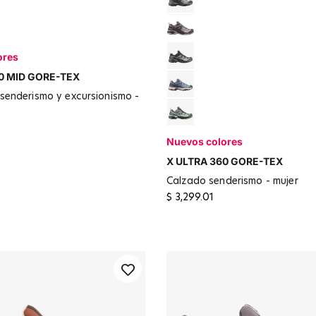
ce / Carbon
Sedona Sage / Urban Chic /
Shadow Gray / Pecan Brown
Rosa
ores
Black / Plum Kitten
0 MID GORE-TEX
Spellbound / Grisaille / Dus
Sedona Sage / Black
Nuevos colores
X ULTRA 360 GORE-TEX
calzado senderismo - mujer
$ 3,299.01