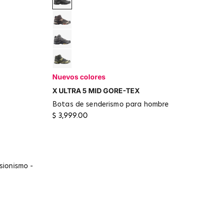
rk Earth
Black / Asphalt / Castlerock
Black Coffee / Walnut / Arabian Spice
Spellbound
Dark Gull Gray / Asphalt / Willow
t Olive
Peat / Gray Green / Blue Nights
Nuevos colores
X ULTRA 5 MID GORE-TEX
l Cafe
botas de senderismo para hombre
$ 3,999.00
er