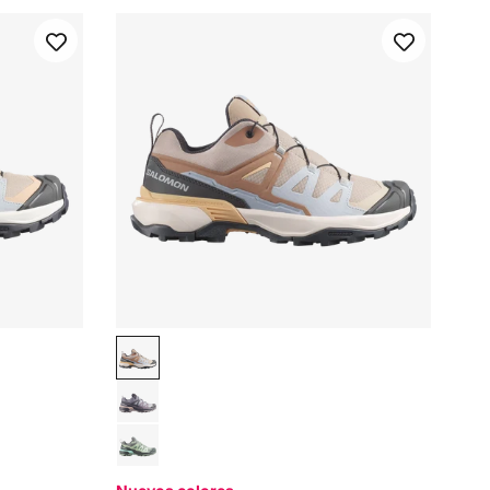
Almond Cream
Oxford Tan / Pearl Blue / Almond Cream
dow Gray
Gull / Nine Iron
own
Green Milieu / Urban Chic / Clearly Aqua