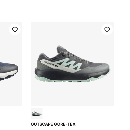
lp
Asphalt / Clearly Aqua / Lichen
OUTSCAPE GORE-TEX
/ Brilliant Olive