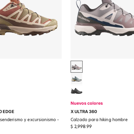
abian Spice / Dark Earth
Cloudburst / Silver Cloud / 
late Green
Sedona Sage / Wrought Iro
ray / Phantom
Deep Black
Nuevos colores
0 EDGE
X ULTRA 360
calzado para hiking hombre
$ 2,998.99