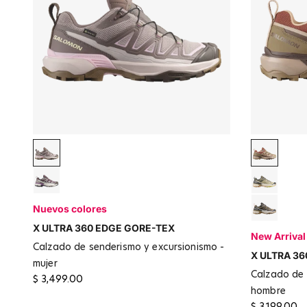
Desert Tan / Iron
Kelp / Ar
Huckleberry / Paloma / Concord Grape
Aloe / S
Nuevos colores
Stone G
X ULTRA 360 EDGE GORE-TEX
New Arrival
calzado de senderismo y excursionismo -
X ULTRA 36
mujer
calzado de senderismo y excursionismo -
$ 3,499.00
hombre