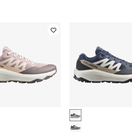
ray / Vanilla Ice / Almond Cream
Spellbound / Rainy Day / Ke
 / Vanilla / Ice Shadow Gray
Sedona Sage / Wrought Iron 