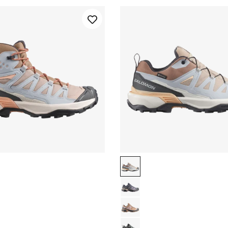
an / Pearl Blue / Almond Cream
Oxford Tan / Pearl Blue / 
age / Urban Chic / Etherea
Nine Iron / Excalibur / Sha
 / Excalibur
Burro / Asphalt / Pecan Br