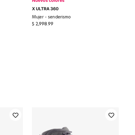
Nuevos colores
 Etherea
X ULTRA 360
mujer - senderismo
$ 2,998.99
ky Orchid