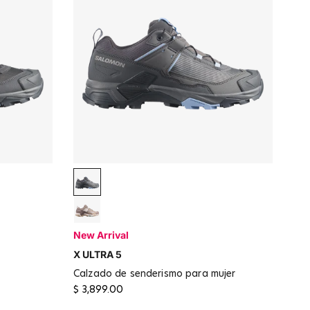
nera Blue
Asphalt / Castlerock / Brunnera Blue
Desert Tan / Iron
New Arrival
nder Peach
X ULTRA 5
ft Clay
calzado de senderismo para mujer
$ 3,899.00