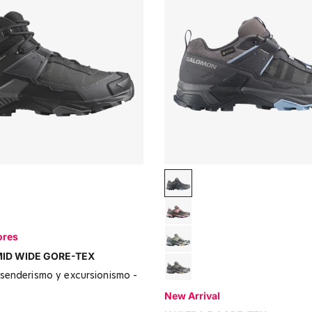
sphalt / Black
Asphalt / Castlerock / Brun
 / Gull / Soft Clay
Iron / Shadow Gray
ores
Seagrass / Turbulence / Te
MID WIDE GORE-TEX
Plum Kitten / Nine Iron / So
New Arrival