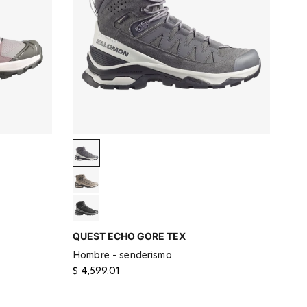
Spellbound
Asphalt / Wrought Iron
n
Walnut / Desert Tan
Black / Castlerock / GREY
QUEST ECHO GORE TEX
hombre - senderismo
$ 4,599.01