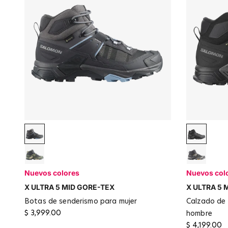
Asphalt / Castlerock / Brunnera Blue
Black / A
Turbulence / Sedona Sage / Tender Peach
Nine Iron
Nuevos colores
Nuevos col
X ULTRA 5 MID GORE-TEX
X ULTRA 5 
botas de senderismo para mujer
calzado de senderismo y excursionismo -
$ 3,999.00
hombre
$ 4,199.00