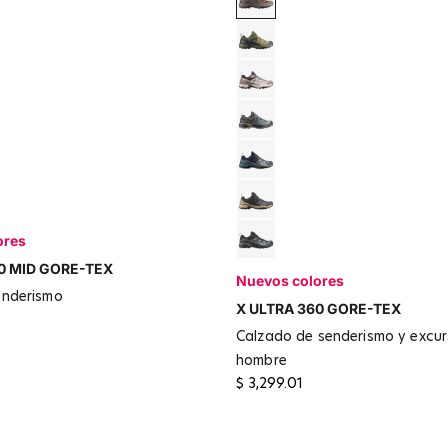
ark Gull Gray / Dark Earth
Black / Dark Gull Gray / Da
t / Silver Cloud / Spellbound
Brilliant Olive
 Blue / Mood Indigo
Cloudburst / Silver Cloud / 
/ Desert Tan / Rum Raisin
Urban Chic / Black / Brillian
ht / Black
Blue Nights / Dark Navy
ic / Black
Phantom / Safari / Carame
ores
Black / Fiery Red / Ftw Silv
0 MID GORE-TEX
Nuevos colores
enderismo
X ULTRA 360 GORE-TEX
calzado de senderismo y excursionismo -
hombre
$ 3,299.01