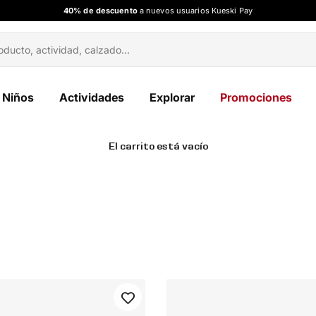
40% de descuento
a nuevos usuarios Kueski Pay
Niños
Actividades
Explorar
Promociones
El carrito está vacío