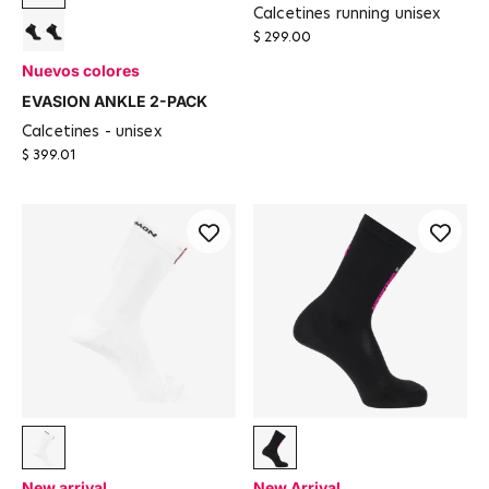
calcetines running unisex
$ 299.00
Black / Black
Nuevos colores
EVASION ANKLE 2-PACK
calcetines - unisex
$ 399.01
VANILLA ICE SA / POMPEIAN RED
Deep Black
New arrival
New Arrival