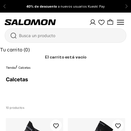
Ir al contenido
40% de descuento
a nuevos usuarios Kueski Pay
Anterior
Sig
Salomon México
Tu carrito (0)
El carrito está vacío
Tienda
Calcetas
Calcetas
10 productos