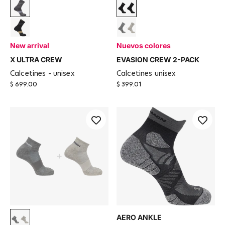
Turbulence / Quarry
Negro
Black / Castlerock
Light Grey / HEATHER MED
New arrival
Nuevos colores
X ULTRA CREW
EVASION CREW 2-PACK
calcetines - unisex
calcetines unisex
$ 699.00
$ 399.01
AERO ANKLE
LIGHT GREY / HEATHER MEDIUM