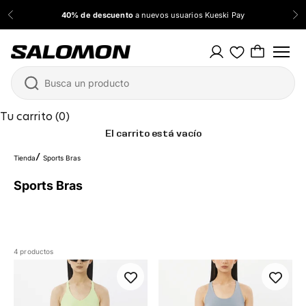
Ir al contenido
40% de descuento
a nuevos usuarios Kueski Pay
Anterior
Sig
Salomon México
Tu carrito (0)
El carrito está vacío
Tienda
Sports Bras
Sports Bras
4 productos