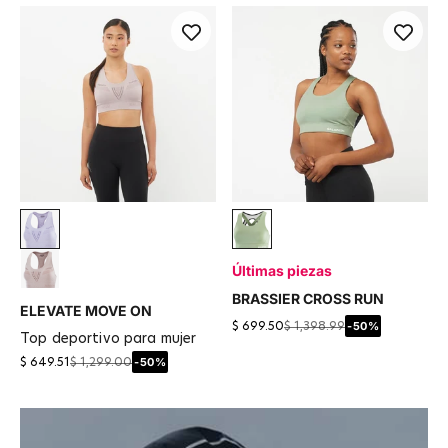
Púrpura
Verde
Últimas piezas
Etherea
BRASSIER CROSS RUN
ELEVATE MOVE ON
-50%
$ 699.50
$ 1,398.99
top deportivo para mujer
-50%
$ 649.51
$ 1,299.00