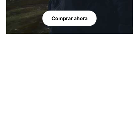
Comprar ahora
Combinación de capas perfecta de principio a
fin. Empieza a combinar capas con nuestra
moderna y estética gama de sujetadores
deportivos para mujer. Personalizables,
ultracómodos y listos para la acción, nuestros
tops han sido diseñados para mujeres que
desean practicar su deporte con mayor
comodidad. Creados para un rendimiento
óptimo, nuestros sujetadores deportivos de alta
sujeción han sido diseñados con tirantes y una
banda pectoral ajustables y ergonómicos para