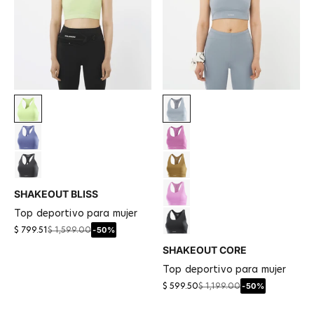
Butterfly
Trade Winds
Marlin
Iris Orchid
Deep Black
Brilliant Olive
SHAKEOUT BLISS
Cyclamen
top deportivo para mujer
DEEP BLACK / BLACK
-50%
$ 799.51
$ 1,599.00
SHAKEOUT CORE
top deportivo para mujer
-50%
$ 599.50
$ 1,199.00