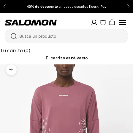
Ir al contenido
40% de descuento
a nuevos usuarios Kueski Pay
Anterior
Sig
Salomon México
Tu carrito (0)
El carrito está vacío
Zoom