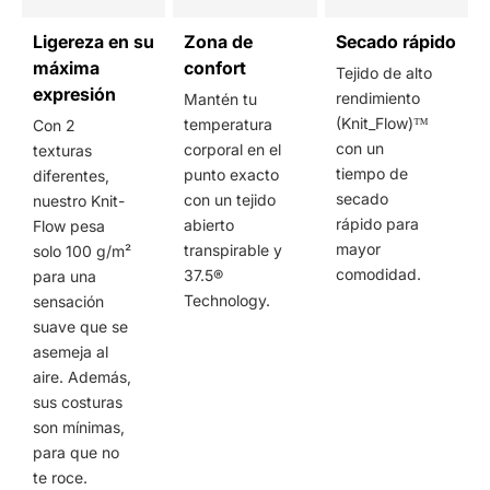
Ligereza en su
Zona de
Secado rápido
máxima
confort
Tejido de alto
expresión
rendimiento
Mantén tu
(Knit_Flow)™
temperatura
Con 2
con un
corporal en el
texturas
tiempo de
punto exacto
diferentes,
secado
con un tejido
nuestro Knit-
rápido para
abierto
Flow pesa
mayor
transpirable y
solo 100 g/m²
comodidad.
37.5®
para una
Technology.
sensación
suave que se
asemeja al
aire. Además,
sus costuras
son mínimas,
para que no
te roce.