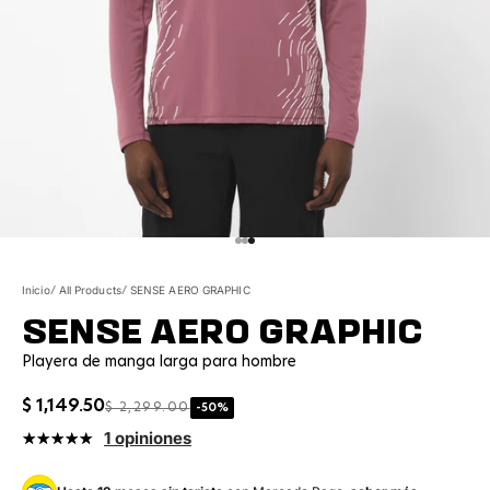
Ir al artículo 1
Ir al artículo 2
Ir al artículo 3
Inicio
All Products
SENSE AERO GRAPHIC
SENSE AERO GRAPHIC
Playera de manga larga para hombre
Precio de oferta
$ 1,149.50
PRECIO NORMAL
$ 2,299.00
-50%
1 opiniones