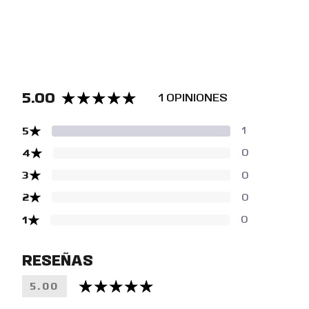
5.00
1 OPINIONES
★
5
1
★
4
0
★
3
0
★
2
0
★
1
0
RESEÑAS
5.00