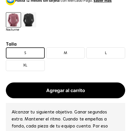
Hasta 12 meses sin tarjeta
con Mercado Pago.
saber más
Nocturne
Deep Black
Nocturne
Talla
S
M
L
XL
Agregar al carrito
Alcanzar tu siguiente objetivo. Ganar segundos
extra. Mantener el ritmo. Cuando te empeñas a
fondo, cada pieza de tu equipo cuenta. Por eso