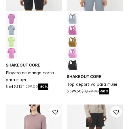
Iris Orchid
Trade Winds
Trade Winds
Iris Orchid
Butterfly
Brilliant Olive
Pink
Cyclamen
SHAKEOUT CORE
DEEP BLACK / BLACK
playera de manga corta
SHAKEOUT CORE
para mujer
top deportivo para mujer
-50%
$ 649.51
$ 1,299.00
-50%
$ 599.50
$ 1,199.00