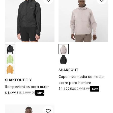
Deep Black
Etherea
Butterfly
Black
SHAKEOUT
Albaricoque
capa intermedia de medio
SHAKEOUT FLY
cierre para hombre
rompevientos para mujer
-50%
$ 1,499.50
$ 2,998.99
-50%
$ 1,499.51
$ 2,999.01