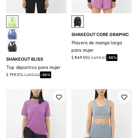
Butterfly
Deep Black
SHAKEOUT CORE GRAPHIC
Marlin
playera de manga larga
Deep Black
para mujer
-50%
$ 849.50
$ 1,699.01
SHAKEOUT BLISS
top deportivo para mujer
-50%
$ 799.51
$ 1,599.00