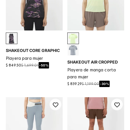
Deep Black
Butterfly
SHAKEOUT CORE GRAPHIC
Trade Winds
playera para mujer
SHAKEOUT AIR CROPPED
-50%
$ 849.50
$ 1,699.01
playera de manga corta
para mujer
-30%
$ 839.29
$ 1,199.00