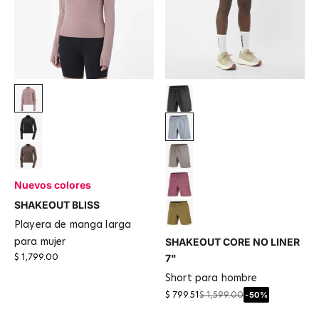
Antler
Deep Black
Deep Black
Trade Winds
Coffee Bean
Iron
Nuevos colores
Nocturne
SHAKEOUT BLISS
Brilliant Olive
playera de manga larga
SHAKEOUT CORE NO LINER
para mujer
7"
$ 1,799.00
short para hombre
-50%
$ 799.51
$ 1,599.00