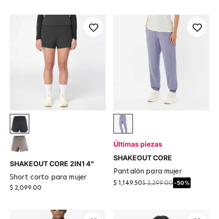
Deep Black
Azul Granito
Últimas piezas
IRON
SHAKEOUT CORE
SHAKEOUT CORE 2IN1 4"
pantalón para mujer
short corto para mujer
-50%
$ 1,149.50
$ 2,299.00
$ 2,099.00