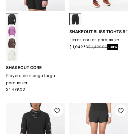
Deep Black
Deep Black
SHAKEOUT BLISS TIGHTS 8"
Iris Orchid
licras cortas para mujer
Coffee Bean
-30%
$ 1,049.30
$ 1,499.00
Whisper White
SHAKEOUT CORE
playera de manga larga
para mujer
$ 1,499.00