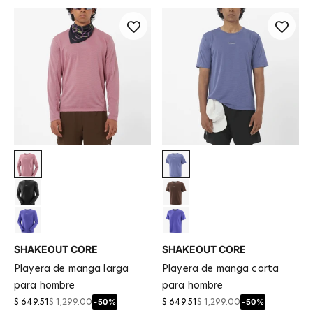
Dusky Orchid
Marlin
Deep Black
Coffee Bean
Liberty
Liberty
SHAKEOUT CORE
SHAKEOUT CORE
playera de manga larga
playera de manga corta
para hombre
para hombre
-50%
-50%
$ 649.51
$ 1,299.00
$ 649.51
$ 1,299.00