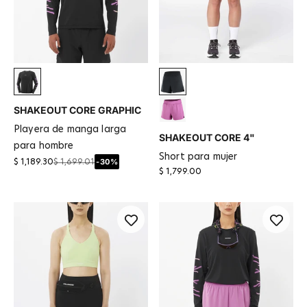
Deep Black
Deep Black
SHAKEOUT CORE GRAPHIC
Iris Orchid
playera de manga larga
SHAKEOUT CORE 4"
para hombre
short para mujer
-30%
$ 1,189.30
$ 1,699.01
$ 1,799.00