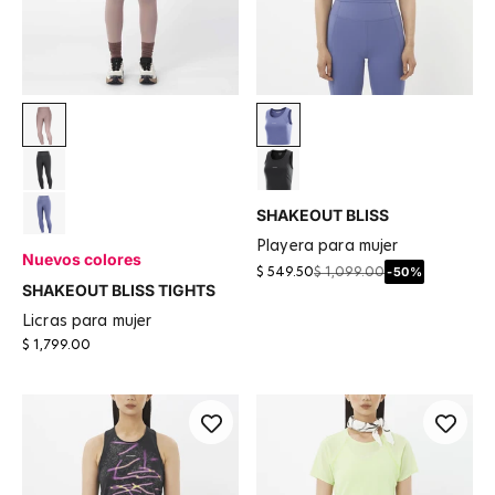
Antler
Marlin
Deep Black
Deep Black
SHAKEOUT BLISS
Marlin
playera para mujer
Nuevos colores
-50%
$ 549.50
$ 1,099.00
SHAKEOUT BLISS TIGHTS
licras para mujer
$ 1,799.00