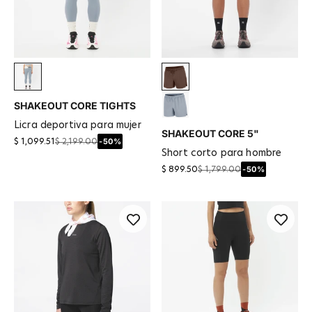
Trade Winds
Coffee Bean
SHAKEOUT CORE TIGHTS
Trade Winds
licra deportiva para mujer
SHAKEOUT CORE 5"
-50%
$ 1,099.51
$ 2,199.00
short corto para hombre
-50%
$ 899.50
$ 1,799.00