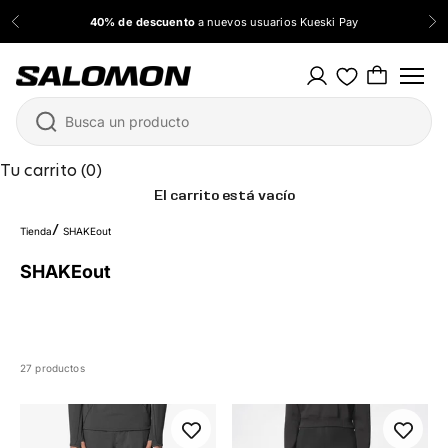
Ir al contenido
40% de descuento
a nuevos usuarios Kueski Pay
Anterior
Sig
Salomon México
Tu carrito (0)
El carrito está vacío
Tienda
SHAKEout
SHAKEout
27 productos