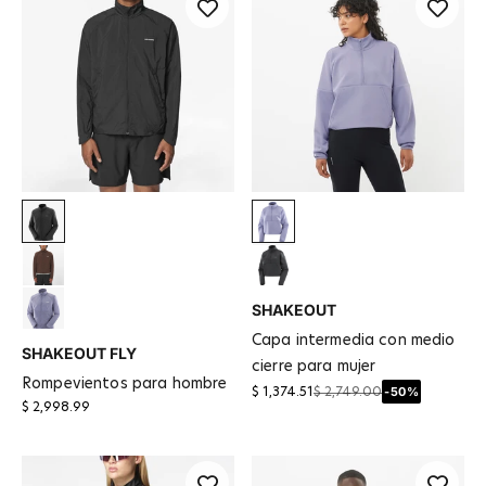
Deep Black
Azul Granito
Coffee Bean
Black
SHAKEOUT
Púrpura
capa intermedia con medio
SHAKEOUT FLY
cierre para mujer
rompevientos para hombre
-50%
$ 1,374.51
$ 2,749.00
$ 2,998.99