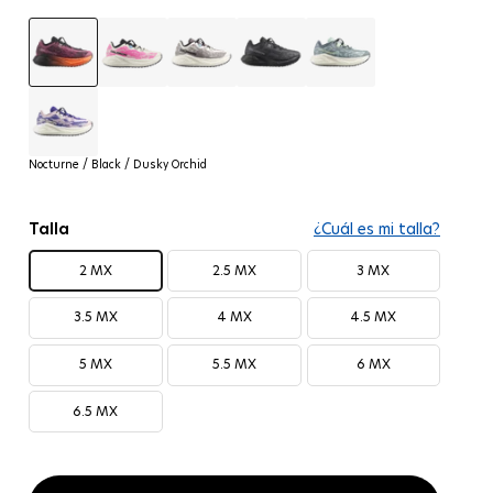
Nocturne / Black / Dusky Orchid
Vanilla Ice / Knockout Pink / Black
Vanilla Ice / Black
Black / Asphalt / Black
Stormy Weather / Lichen 
Shadow Gray / Deep Blue / Butterfly
Nocturne / Black / Dusky Orchid
Talla
¿Cuál es mi talla?
2 MX
2.5 MX
3 MX
3.5 MX
4 MX
4.5 MX
5 MX
5.5 MX
6 MX
6.5 MX