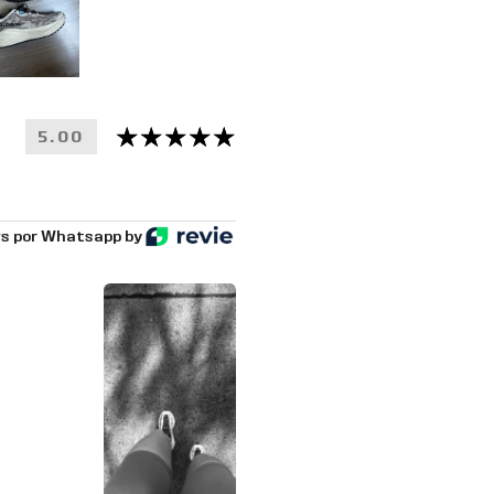
5.00
s por Whatsapp by