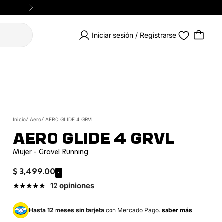
Siguiente
Iniciar sesión / Registrarse
Inicio
Aero
AERO GLIDE 4 GRVL
AERO GLIDE 4 GRVL
Mujer - Gravel Running
Precio de oferta
$ 3,499.00
-
12 opiniones
Hasta 12 meses sin tarjeta
con Mercado Pago.
saber más