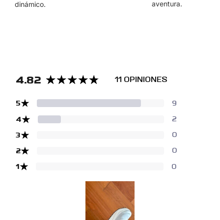
aventura.
dinámico.
4.82
11 OPINIONES
★
5
9
★
4
2
★
3
0
★
2
0
★
1
0