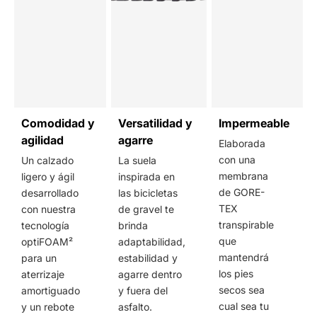
Comodidad y
Versatilidad y
Impermeable
agilidad
agarre
Elaborada
con una
Un calzado
La suela
membrana
ligero y ágil
inspirada en
de GORE-
desarrollado
las bicicletas
TEX
con nuestra
de gravel te
transpirable
tecnología
brinda
que
optiFOAM²
adaptabilidad,
mantendrá
para un
estabilidad y
los pies
aterrizaje
agarre dentro
secos sea
amortiguado
y fuera del
cual sea tu
y un rebote
asfalto.