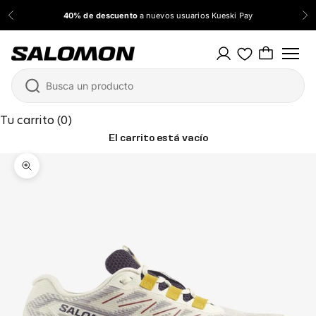
Ir al contenido
40% de descuento
a nuevos usuarios Kueski Pay
Anterior
Sig
Salomon México
Tu carrito (0)
El carrito está vacío
Zoom