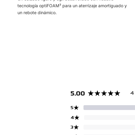
tecnología optiFOAM² para un aterrizaje amortiguado y
un rebote dinámico.
5.00
4
★
5
★
4
★
3