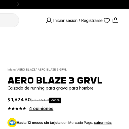
Siguiente
Iniciar sesión / Registrarse
Inicio
AERO BLAZE
AERO BLAZE 3 GRVL
AERO BLAZE 3 GRVL
Calzado de running para grava para hombre
Precio de oferta
$ 1,624.50
PRECIO NORMAL
$ 3,249.00
-50%
4 opiniones
Hasta 12 meses sin tarjeta
con Mercado Pago.
saber más