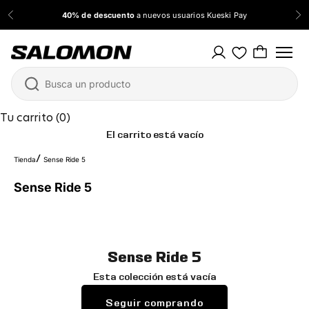
Ir al contenido
40% de descuento
a nuevos usuarios Kueski Pay
Anterior
Sig
Salomon México
Tu carrito (0)
El carrito está vacío
Tienda
Sense Ride 5
Sense Ride 5
Sense Ride 5
Esta colección está vacía
Seguir comprando