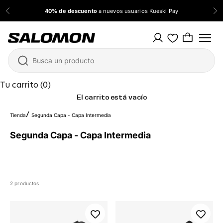
Ir al contenido
40% de descuento
a nuevos usuarios Kueski Pay
Anterior
Sig
Salomon México
Tu carrito (0)
El carrito está vacío
Tienda
Segunda Capa - Capa Intermedia
Segunda Capa - Capa Intermedia
2 productos