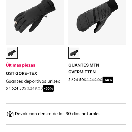
Negro
Negro
Últimas piezas
GUANTES MTN
OVERMITTEN
QST GORE-TEX
-50%
$ 624.50
$ 1,249.00
guantes deportivos unisex
-50%
$ 1,624.50
$ 3,249.00
Devolución dentro de los 30 días naturales