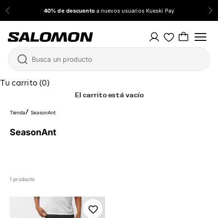
Ir al contenido
40% de descuento
a nuevos usuarios Kueski Pay
Anterior
Sig
Salomon México
Tu carrito (0)
El carrito está vacío
Tienda
SeasonAnt
SeasonAnt
1 producto