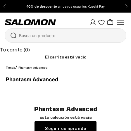
Ir al contenido
40% de descuento
a nuevos usuarios Kueski Pay
Anterior
Sig
Salomon México
Tu carrito (0)
El carrito está vacío
Tienda
Phantasm Advanced
Phantasm Advanced
Phantasm Advanced
Esta colección está vacía
Seguir comprando