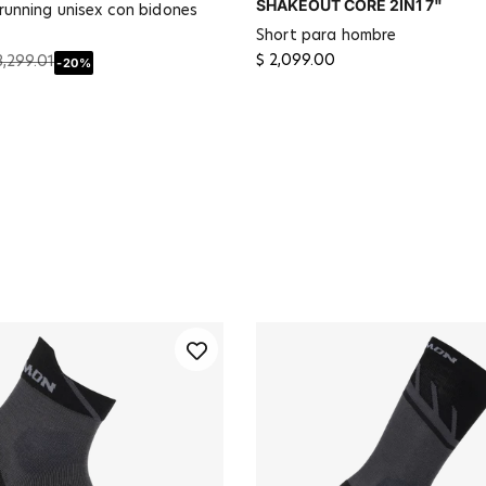
SHAKEOUT CORE 2IN1 7"
short para hombre
$ 2,099.00
3,299.01
-20%