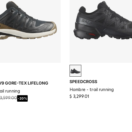
oyote Brown / Vanilla Ice
Black / Black / Quiet Shade
SPEEDCROSS
V9 GORE-TEX LIFELONG
hombre - trail running
ail running
$ 3,299.01
 3,599.00
-20%