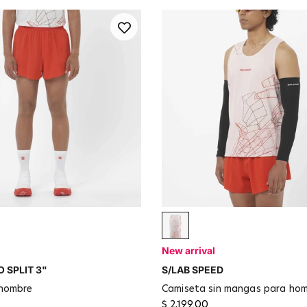
d
LILAC ASH / Fiery Red
New arrival
 SPLIT 3"
S/LAB SPEED
 hombre
camiseta sin mangas para ho
$ 2,199.00