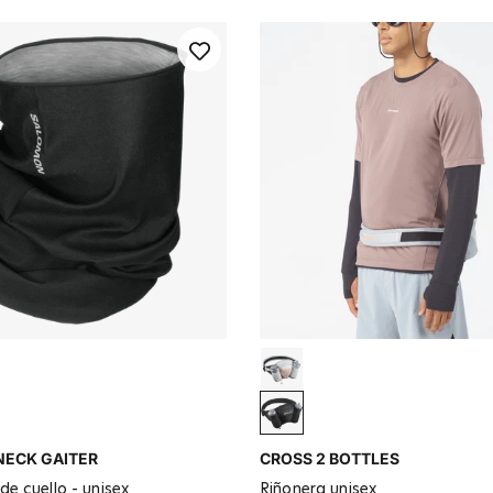
ck
Gray / Orange
chid
BLACK / EBONY
ECK GAITER
CROSS 2 BOTTLES
de cuello - unisex
riñonera unisex