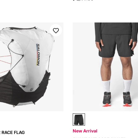
White
Deep Black
New Arrival
2 RACE FLAG