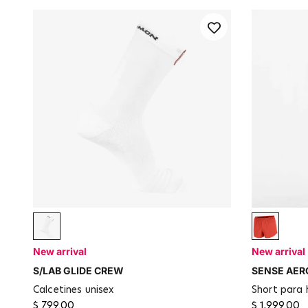
VANILLA ICE SA / POMPEIAN RED
Fiery Re
New arrival
New arrival
S/LAB GLIDE CREW
SENSE AERO
calcetines unisex
short para
$ 799.00
$ 1,999.00