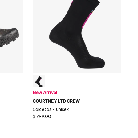
Deep Black
New Arrival
COURTNEY LTD CREW
calcetas - unisex
$ 799.00