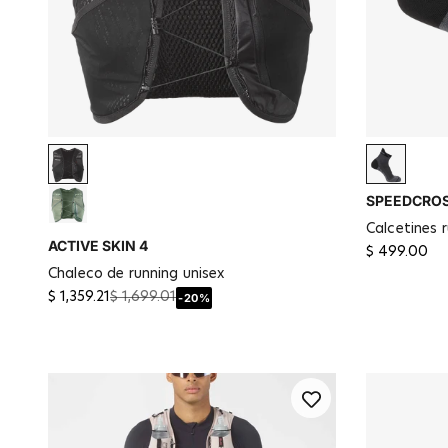
Black / Metal
Black / 
SPEEDCROS
Laurel Wreath / Lily Pad
calcetines 
ACTIVE SKIN 4
$ 499.00
chaleco de running unisex
$ 1,359.21
$ 1,699.01
-20%