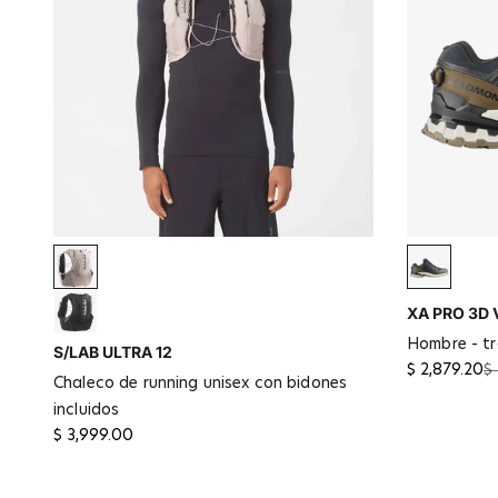
Etherea
Black / C
XA PRO 3D 
Deep Black
hombre - tr
S/LAB ULTRA 12
$ 2,879.20
$
chaleco de running unisex con bidones
incluidos
$ 3,999.00