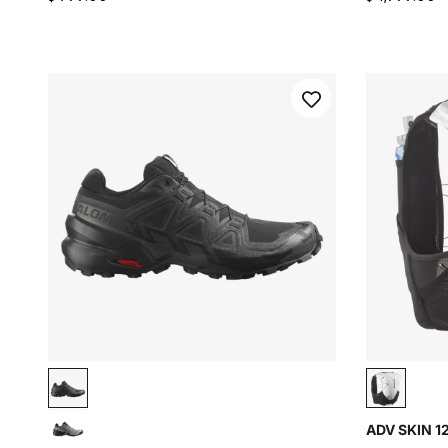
Black / Black / Phantom
Black / 
ADV SKIN 1
Black / Black / Quiet Shade