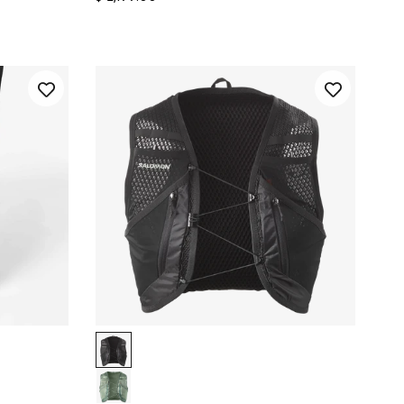
Black / Metal
Laurel Wreath / Lily Pad / Aloe Wash