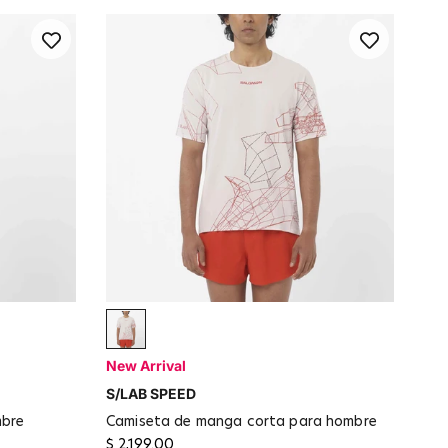
LILAC ASH / Fiery Red
New Arrival
S/LAB SPEED
mbre
camiseta de manga corta para hombre
$ 2,199.00