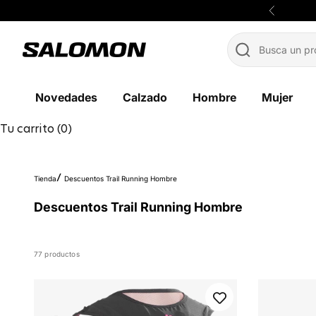
Ir al contenido
Anterior
Salomon México
Novedades
Calzado
Hombre
Mujer
Tu carrito (0)
Tienda
Descuentos Trail Running Hombre
Descuentos Trail Running Hombre
77 productos