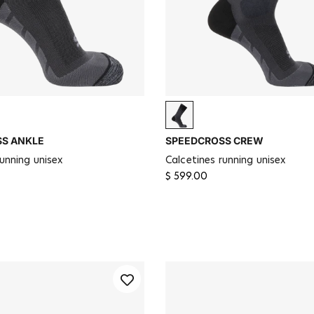
Magnet / Quarry
Black / Magnet / Quarry
S ANKLE
SPEEDCROSS CREW
running unisex
calcetines running unisex
$ 599.00