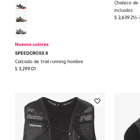
chaleco de running unisex con bidones
Black / Fiery Red / Almond Milk
incluidos
$ 2,639.21
$ 
Natural / Black / Almond Milk
Castlerock / Lime Cream / Poseidon
Nuevos colores
SPEEDCROSS 6
calzado de trail running hombre
$ 3,299.01