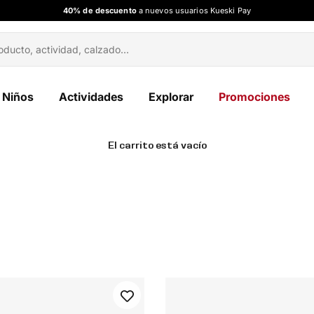
40% de descuento
a nuevos usuarios Kueski Pay
Niños
Actividades
Explorar
Promociones
El carrito está vacío