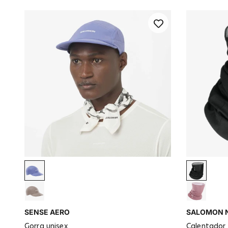
Marlin
Deep Bla
Iron
Dusky Or
SENSE AERO
SALOMON N
gorra unisex
calentador 