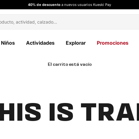
40% de descuento
a nuevos usuarios Kueski Pay
Niños
Actividades
Explorar
Promociones
El carrito está vacío
HIS IS TRA