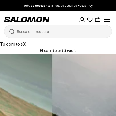
Ir al contenido
40% de descuento
a nuevos usuarios Kueski Pay
Anterior
Sig
Salomon México
Tu carrito (0)
El carrito está vacío